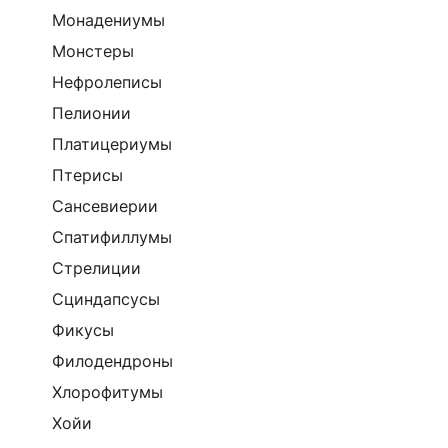
Монадениумы
Монстеры
Нефролеписы
Пелионии
Платицериумы
Птерисы
Сансевиерии
Спатифиллумы
Стрелиции
Сциндапсусы
Фикусы
Филодендроны
Хлорофитумы
Хойи