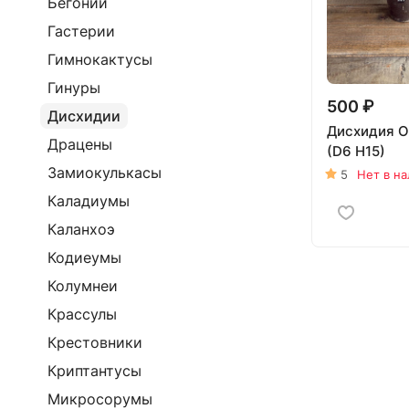
Бегонии
Гастерии
Гимнокактусы
Гинуры
500 ₽
Дисхидии
Дисхидия О
Драцены
(D6 H15)
Замиокулькасы
5
Нет в н
Каладиумы
Каланхоэ
Кодиеумы
Колумнеи
Крассулы
Крестовники
Криптантусы
Микросорумы